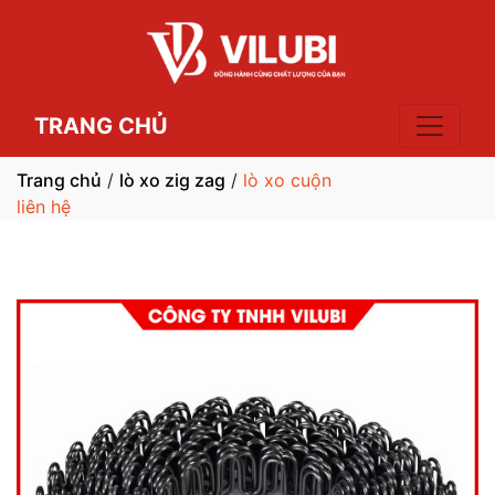
TRANG CHỦ
Trang chủ
/
lò xo zig zag
/
lò xo cuộn
liên hệ