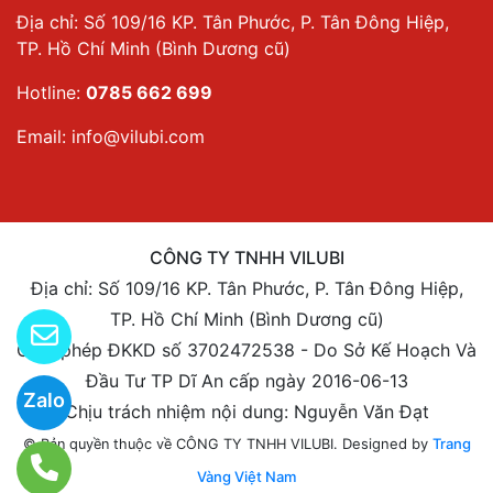
Địa chỉ: Số 109/16 KP. Tân Phước, P. Tân Đông Hiệp,
TP. Hồ Chí Minh (Bình Dương cũ)
Hotline:
0785 662 699
Email:
info@vilubi.com
CÔNG TY TNHH VILUBI
Địa chỉ: Số 109/16 KP. Tân Phước, P. Tân Đông Hiệp,
TP. Hồ Chí Minh (Bình Dương cũ)
Giấy phép ĐKKD số 3702472538 - Do Sở Kế Hoạch Và
Đầu Tư TP Dĩ An cấp ngày 2016-06-13
Zalo
Chịu trách nhiệm nội dung: Nguyễn Văn Đạt
Designed by
Trang
© Bản quyền thuộc về CÔNG TY TNHH VILUBI.
Vàng Việt Nam