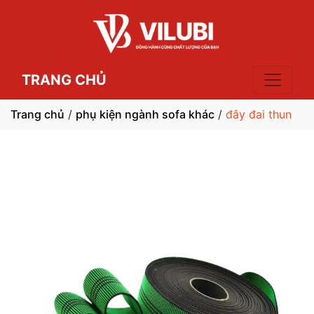
TRANG CHỦ
Trang chủ
/
phụ kiện ngành sofa khác
/
đây đai thun