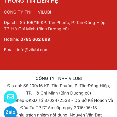
THÔNG TIN LIÊN HỆ
CÔNG TY TNHH VILUBI
Địa chỉ: Số 109/16 KP. Tân Phước, P. Tân Đông Hiệp,
TP. Hồ Chí Minh (Bình Dương cũ)
Hotline:
0785 662 699
Email:
info@vilubi.com
CÔNG TY TNHH VILUBI
Địa chỉ: Số 109/16 KP. Tân Phước, P. Tân Đông Hiệp,
TP. Hồ Chí Minh (Bình Dương cũ)
Giấy phép ĐKKD số 3702472538 - Do Sở Kế Hoạch Và
Đầu Tư TP Dĩ An cấp ngày 2016-06-13
Zalo
Chịu trách nhiệm nội dung: Nguyễn Văn Đạt