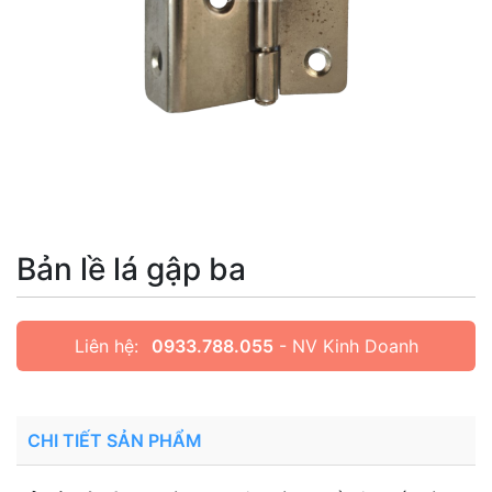
Bản lề lá gập ba
Liên hệ:
0933.788.055
- NV Kinh Doanh
CHI TIẾT SẢN PHẨM