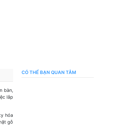
CÓ THỂ BẠN QUAN TÂM
ân bàn,
ệc lắp
xy hóa
mặt gỗ