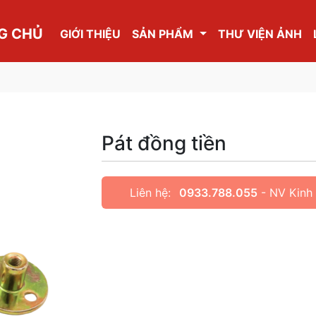
G CHỦ
GIỚI THIỆU
SẢN PHẨM
THƯ VIỆN ẢNH
Pát đồng tiền
Liên hệ:
0933.788.055
- NV Kinh