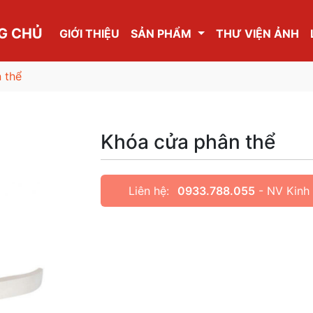
G CHỦ
GIỚI THIỆU
SẢN PHẨM
THƯ VIỆN ẢNH
 thể
Khóa cửa phân thể
Liên hệ:
0933.788.055
- NV Kinh