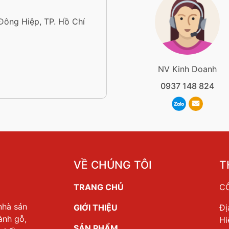
 Đông Hiệp, TP. Hồ Chí
NV Kinh Doanh
0937 148 824
VỀ CHÚNG TÔI
T
TRANG CHỦ
CÔ
nhà sản
GIỚI THIỆU
Đị
ành gỗ,
Hi
SẢN PHẨM