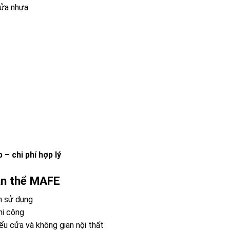
 cửa nhựa
 – chi phí hợp lý
ân thể MAFE
nh sử dụng
thi công
iểu cửa và không gian nội thất