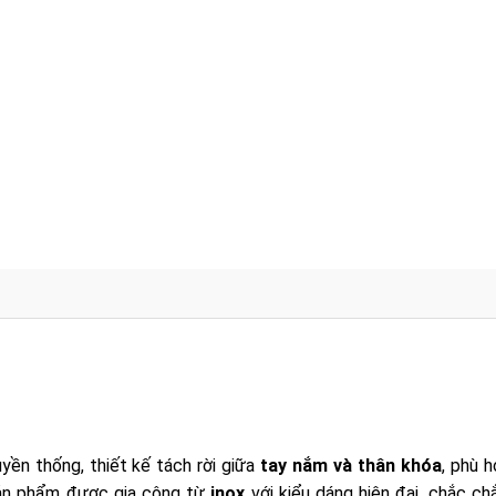
yền thống, thiết kế tách rời giữa
tay nắm và thân khóa
, phù 
 Sản phẩm được gia công từ
inox
với kiểu dáng hiện đại, chắc ch