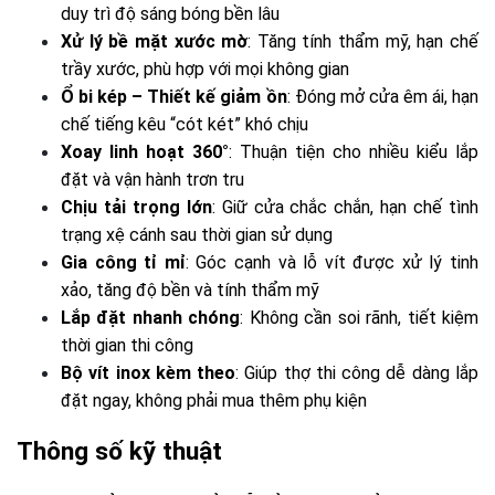
duy trì độ sáng bóng bền lâu
Xử lý bề mặt xước mờ
: Tăng tính thẩm mỹ, hạn chế
trầy xước, phù hợp với mọi không gian
Ổ bi kép – Thiết kế giảm ồn
: Đóng mở cửa êm ái, hạn
chế tiếng kêu “cót két” khó chịu
Xoay linh hoạt 360°
: Thuận tiện cho nhiều kiểu lắp
đặt và vận hành trơn tru
Chịu tải trọng lớn
: Giữ cửa chắc chắn, hạn chế tình
trạng xệ cánh sau thời gian sử dụng
Gia công tỉ mỉ
: Góc cạnh và lỗ vít được xử lý tinh
xảo, tăng độ bền và tính thẩm mỹ
Lắp đặt nhanh chóng
: Không cần soi rãnh, tiết kiệm
thời gian thi công
Bộ vít inox kèm theo
: Giúp thợ thi công dễ dàng lắp
đặt ngay, không phải mua thêm phụ kiện
Thông số kỹ thuật