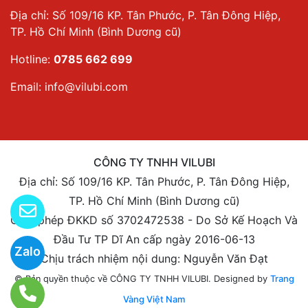
Địa chỉ: Số 109/16 KP. Tân Phước, P. Tân Đông Hiệp,
TP. Hồ Chí Minh (Bình Dương cũ)
Hotline:
0785 662 699
Email:
info@vilubi.com
CÔNG TY TNHH VILUBI
Địa chỉ: Số 109/16 KP. Tân Phước, P. Tân Đông Hiệp,
TP. Hồ Chí Minh (Bình Dương cũ)
Giấy phép ĐKKD số 3702472538 - Do Sở Kế Hoạch Và
Đầu Tư TP Dĩ An cấp ngày 2016-06-13
Zalo
Chịu trách nhiệm nội dung: Nguyễn Văn Đạt
Designed by
Trang
© Bản quyền thuộc về CÔNG TY TNHH VILUBI.
Vàng Việt Nam