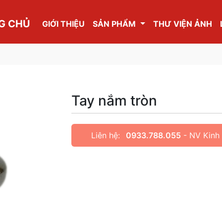
G CHỦ
GIỚI THIỆU
SẢN PHẨM
THƯ VIỆN ẢNH
Tay nắm tròn
Liên hệ:
0933.788.055
- NV Kinh