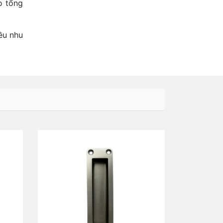
o tổng
ều nhu