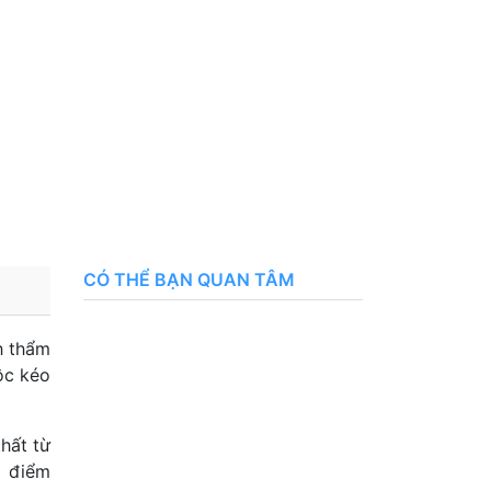
CÓ THỂ BẠN QUAN TÂM
h thẩm
ộc kéo
hất từ
o điểm