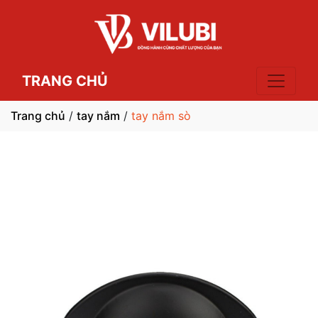
TRANG CHỦ
Trang chủ
/
tay nắm
/
tay nắm sò