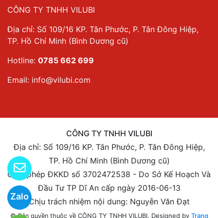
CÔNG TY TNHH VILUBI
Địa chỉ: Số 109/16 KP. Tân Phước, P. Tân Đông Hiệp,
TP. Hồ Chí Minh (Bình Dương cũ)
Hotline:
0785 662 699
Email:
info@vilubi.com
CÔNG TY TNHH VILUBI
Địa chỉ: Số 109/16 KP. Tân Phước, P. Tân Đông Hiệp,
TP. Hồ Chí Minh (Bình Dương cũ)
Giấy phép ĐKKD số 3702472538 - Do Sở Kế Hoạch Và
Đầu Tư TP Dĩ An cấp ngày 2016-06-13
Zalo
Chịu trách nhiệm nội dung: Nguyễn Văn Đạt
Designed by
Trang
© Bản quyền thuộc về CÔNG TY TNHH VILUBI.