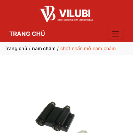
TRANG CHỦ
Trang chủ
/
nam châm
/
chốt nhấn mở nam châm