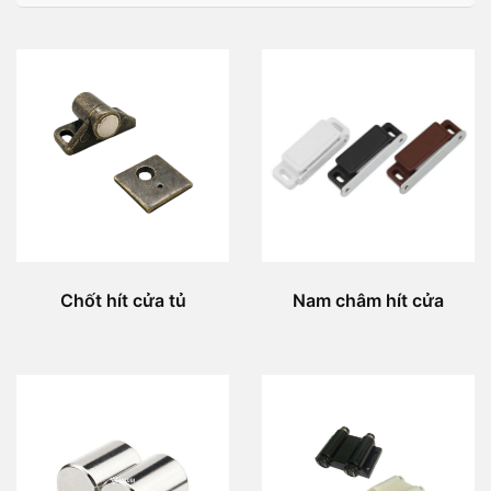
Chốt hít cửa tủ
Nam châm hít cửa