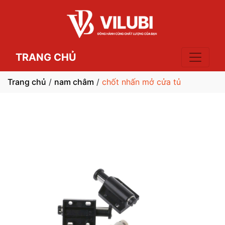
TRANG CHỦ
Trang chủ
/
nam châm
/
chốt nhấn mở cửa tủ