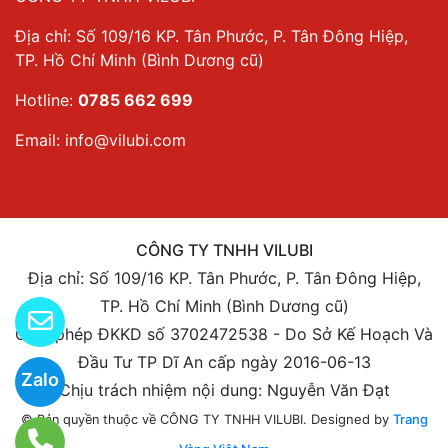
Địa chỉ: Số 109/16 KP. Tân Phước, P. Tân Đông Hiệp,
TP. Hồ Chí Minh (Bình Dương cũ)
Hotline:
0785 662 699
Email:
info@vilubi.com
CÔNG TY TNHH VILUBI
Địa chỉ: Số 109/16 KP. Tân Phước, P. Tân Đông Hiệp,
TP. Hồ Chí Minh (Bình Dương cũ)
Giấy phép ĐKKD số 3702472538 - Do Sở Kế Hoạch Và
Đầu Tư TP Dĩ An cấp ngày 2016-06-13
Zalo
Chịu trách nhiệm nội dung: Nguyễn Văn Đạt
Designed by
Trang
© Bản quyền thuộc về CÔNG TY TNHH VILUBI.