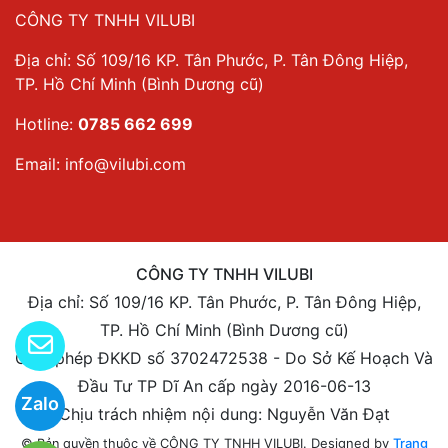
CÔNG TY TNHH VILUBI
Địa chỉ: Số 109/16 KP. Tân Phước, P. Tân Đông Hiệp,
TP. Hồ Chí Minh (Bình Dương cũ)
Hotline:
0785 662 699
Email:
info@vilubi.com
CÔNG TY TNHH VILUBI
Địa chỉ: Số 109/16 KP. Tân Phước, P. Tân Đông Hiệp,
TP. Hồ Chí Minh (Bình Dương cũ)
Giấy phép ĐKKD số 3702472538 - Do Sở Kế Hoạch Và
Đầu Tư TP Dĩ An cấp ngày 2016-06-13
Zalo
Chịu trách nhiệm nội dung: Nguyễn Văn Đạt
Designed by
Trang
© Bản quyền thuộc về CÔNG TY TNHH VILUBI.