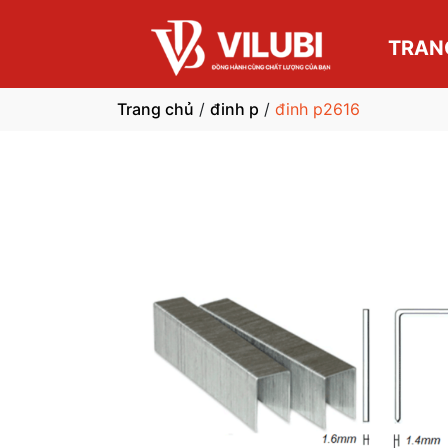
TRAN
Trang chủ
/
đinh p
/
đinh p2616