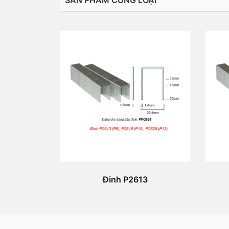
SẢN PHẨM CÙNG LOẠI
Đinh P2613