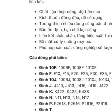
liên kết.
Chất liệu thép cứng, độ bền cao
Kích thước đồng đều, dễ sử dụng
Tương thích nhiều dòng súng bắn đinh
Bắn ổn định, hạn chế kẹt súng
Liên kết chắc chắn, tăng hiệu suất thi
Bề mặt xử lý chống oxy hóa
Phù hợp sản xuất công nghiệp số lượn
Các dòng phổ biến:
Đinh 10F:
1006F, 1008F, 1010F
Đinh F:
F10, F15, F20, F25, F30, F35, 
Đinh 10J:
1006J, 1008J, 1010J, 1013J,
Đinh J:
J410, J413, J416, J419, J422
Đinh K:
K422, K425, K438
Đinh N:
N11, N13, N15, N17
Đinh P:
P2613, P2616, P2616, P2619
Đinh T