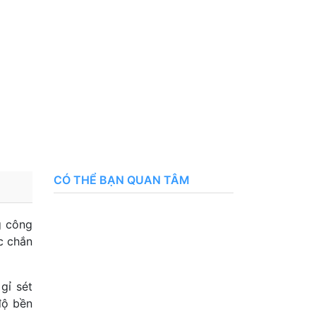
CÓ THỂ BẠN QUAN TÂM
g công
c chắn
gỉ sét
độ bền