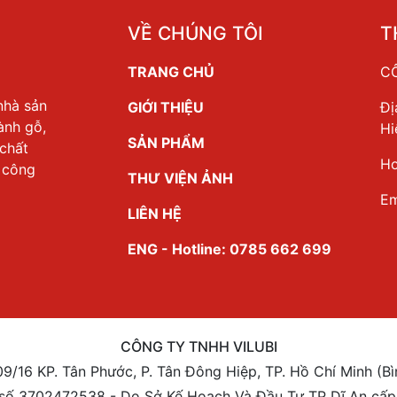
VỀ CHÚNG TÔI
T
TRANG CHỦ
CÔ
nhà sản
GIỚI THIỆU
Đị
ành gỗ,
Hi
SẢN PHẨM
 chất
Ho
a công
THƯ VIỆN ẢNH
Em
LIÊN HỆ
ENG - Hotline: 0785 662 699
CÔNG TY TNHH VILUBI
109/16 KP. Tân Phước, P. Tân Đông Hiệp, TP. Hồ Chí Minh (B
số 3702472538 - Do Sở Kế Hoạch Và Đầu Tư TP Dĩ An cấp