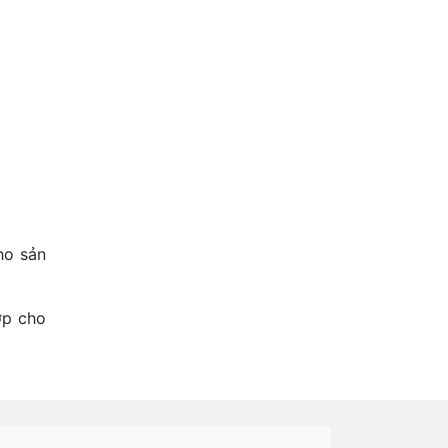
ho sản
ợp cho