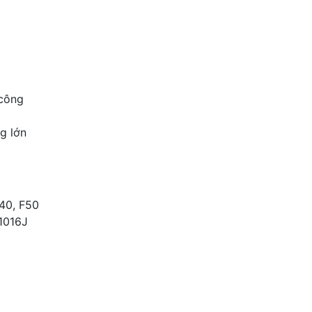
 công
g lớn
F40, F50
 1016J