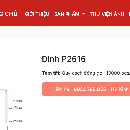
G CHỦ
GIỚI THIỆU
SẢN PHẨM
THƯ VIỆN ẢNH
Đinh P2616
Tóm tắt:
Quy cách đóng gói: 10000 pcs
Liên hệ:
0933.788.055
- NV Kinh