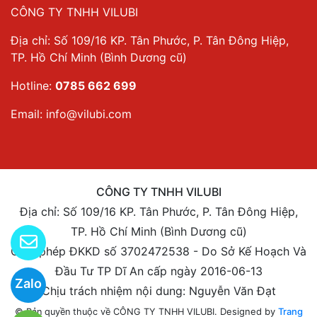
CÔNG TY TNHH VILUBI
Địa chỉ: Số 109/16 KP. Tân Phước, P. Tân Đông Hiệp,
TP. Hồ Chí Minh (Bình Dương cũ)
Hotline:
0785 662 699
Email:
info@vilubi.com
CÔNG TY TNHH VILUBI
Địa chỉ: Số 109/16 KP. Tân Phước, P. Tân Đông Hiệp,
TP. Hồ Chí Minh (Bình Dương cũ)
Giấy phép ĐKKD số 3702472538 - Do Sở Kế Hoạch Và
Đầu Tư TP Dĩ An cấp ngày 2016-06-13
Zalo
Chịu trách nhiệm nội dung: Nguyễn Văn Đạt
Designed by
Trang
© Bản quyền thuộc về CÔNG TY TNHH VILUBI.