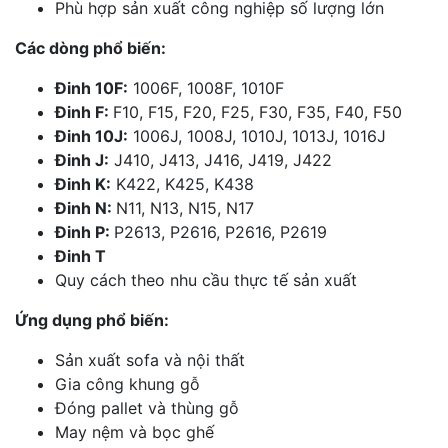
Phù hợp sản xuất công nghiệp số lượng lớn
Các dòng phổ biến:
Đinh 10F:
1006F, 1008F, 1010F
Đinh F:
F10, F15, F20, F25, F30, F35, F40, F50
Đinh 10J:
1006J, 1008J, 1010J, 1013J, 1016J
Đinh J:
J410, J413, J416, J419, J422
Đinh K:
K422, K425, K438
Đinh N:
N11, N13, N15, N17
Đinh P:
P2613, P2616, P2616, P2619
Đinh T
Quy cách theo nhu cầu thực tế sản xuất
Ứng dụng phổ biến:
Sản xuất sofa và nội thất
Gia công khung gỗ
Đóng pallet và thùng gỗ
May nệm và bọc ghế