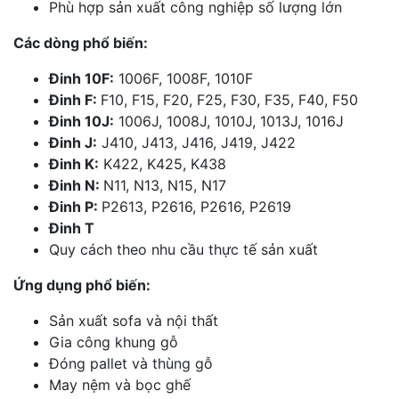
Phù hợp sản xuất công nghiệp số lượng lớn
Các dòng phổ biến:
Đinh 10F:
1006F, 1008F, 1010F
Đinh F:
F10, F15, F20, F25, F30, F35, F40, F50
Đinh 10J:
1006J, 1008J, 1010J, 1013J, 1016J
Đinh J:
J410, J413, J416, J419, J422
Đinh K:
K422, K425, K438
Đinh N:
N11, N13, N15, N17
Đinh P:
P2613, P2616, P2616, P2619
Đinh T
Quy cách theo nhu cầu thực tế sản xuất
Ứng dụng phổ biến:
Sản xuất sofa và nội thất
Gia công khung gỗ
Đóng pallet và thùng gỗ
May nệm và bọc ghế