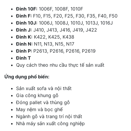
Đinh 10F:
1006F, 1008F, 1010F
Đinh F:
F10, F15, F20, F25, F30, F35, F40, F50
Đinh 10J:
1006J, 1008J, 1010J, 1013J, 1016J
Đinh J:
J410, J413, J416, J419, J422
Đinh K:
K422, K425, K438
Đinh N:
N11, N13, N15, N17
Đinh P:
P2613, P2616, P2616, P2619
Đinh T
Quy cách theo nhu cầu thực tế sản xuất
Ứng dụng phổ biến:
Sản xuất sofa và nội thất
Gia công khung gỗ
Đóng pallet và thùng gỗ
May nệm và bọc ghế
Ngành gỗ và trang trí nội thất
Nhà máy sản xuất công nghiệp