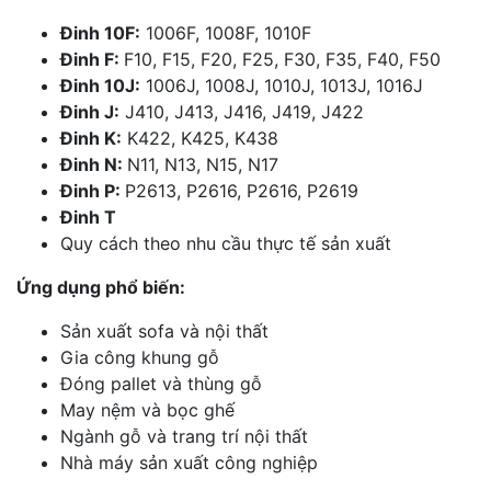
Đinh 10F:
1006F, 1008F, 1010F
Đinh F:
F10, F15, F20, F25, F30, F35, F40, F50
Đinh 10J:
1006J, 1008J, 1010J, 1013J, 1016J
Đinh J:
J410, J413, J416, J419, J422
Đinh K:
K422, K425, K438
Đinh N:
N11, N13, N15, N17
Đinh P:
P2613, P2616, P2616, P2619
Đinh T
Quy cách theo nhu cầu thực tế sản xuất
Ứng dụng phổ biến:
Sản xuất sofa và nội thất
Gia công khung gỗ
Đóng pallet và thùng gỗ
May nệm và bọc ghế
Ngành gỗ và trang trí nội thất
Nhà máy sản xuất công nghiệp