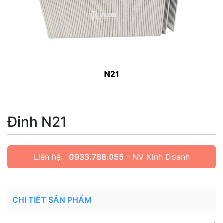
Đinh N21
Liên hệ:
0933.788.055
- NV Kinh Doanh
CHI TIẾT SẢN PHẨM