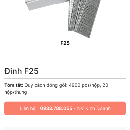
Đinh F25
Tóm tắt:
Quy cách đóng gói: 4900 pcs/hộp, 20
hộp/thùng
Liên hệ:
0933.788.055
- NV Kinh Doanh