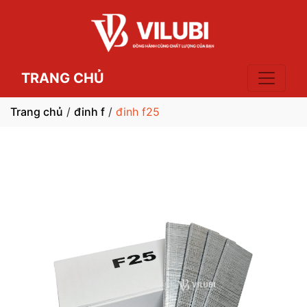
TRANG CHỦ
Trang chủ
/
đinh f
/
đinh f25