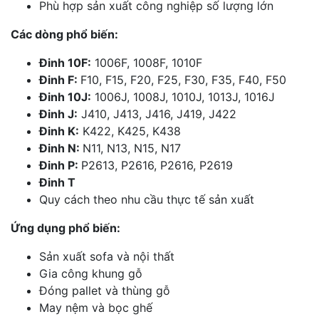
Phù hợp sản xuất công nghiệp số lượng lớn
Các dòng phổ biến:
Đinh 10F:
1006F, 1008F, 1010F
Đinh F:
F10, F15, F20, F25, F30, F35, F40, F50
Đinh 10J:
1006J, 1008J, 1010J, 1013J, 1016J
Đinh J:
J410, J413, J416, J419, J422
Đinh K:
K422, K425, K438
Đinh N:
N11, N13, N15, N17
Đinh P:
P2613, P2616, P2616, P2619
Đinh T
Quy cách theo nhu cầu thực tế sản xuất
Ứng dụng phổ biến:
Sản xuất sofa và nội thất
Gia công khung gỗ
Đóng pallet và thùng gỗ
May nệm và bọc ghế