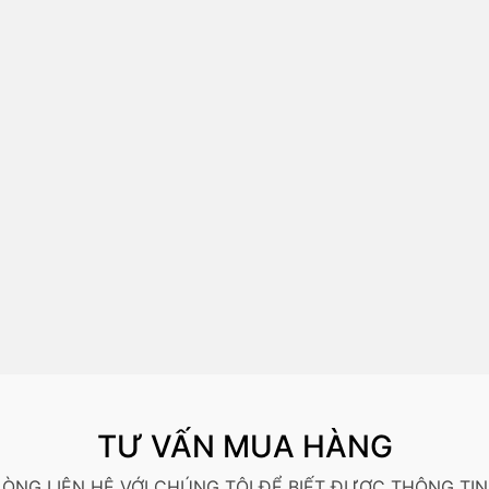
TƯ VẤN MUA HÀNG
 LÒNG LIÊN HỆ VỚI CHÚNG TÔI ĐỂ BIẾT ĐƯỢC THÔNG TIN 