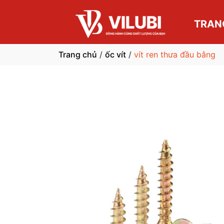
TRAN
Trang chủ
/
ốc vít
/
vít ren thưa đầu bằng