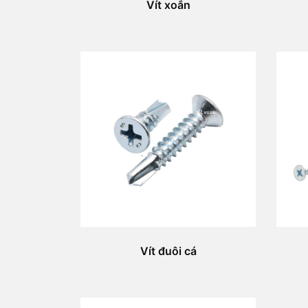
Vít xoắn
Vít đuôi cá