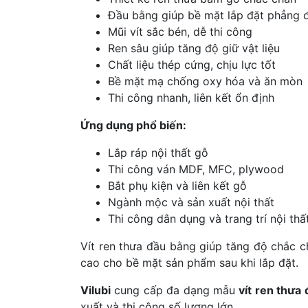
Đầu bằng giúp bề mặt lắp đặt phẳng 
Mũi vít sắc bén, dễ thi công
Ren sâu giúp tăng độ giữ vật liệu
Chất liệu thép cứng, chịu lực tốt
Bề mặt mạ chống oxy hóa và ăn mòn
Thi công nhanh, liên kết ổn định
Ứng dụng phổ biến:
Lắp ráp nội thất gỗ
Thi công ván MDF, MFC, plywood
Bắt phụ kiện và liên kết gỗ
Ngành mộc và sản xuất nội thất
Thi công dân dụng và trang trí nội thấ
Vít ren thưa đầu bằng giúp tăng độ chắc ch
cao cho bề mặt sản phẩm sau khi lắp đặt.
Vilubi
cung cấp đa dạng mẫu
vít ren thưa
xuất và thi công số lượng lớn.