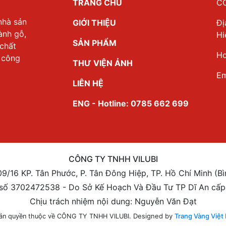
TRANG CHỦ
CÔ
nhà sản
GIỚI THIỆU
Đị
ành gỗ,
Hi
SẢN PHẨM
 chất
Ho
a công
THƯ VIỆN ẢNH
Em
LIÊN HỆ
ENG - Hotline: 0785 662 699
CÔNG TY TNHH VILUBI
109/16 KP. Tân Phước, P. Tân Đông Hiệp, TP. Hồ Chí Minh (B
số 3702472538 - Do Sở Kế Hoạch Và Đầu Tư TP Dĩ An cấp
Chịu trách nhiệm nội dung: Nguyễn Văn Đạt
Designed by
Trang Vàng Việt
ản quyền thuộc về CÔNG TY TNHH VILUBI.