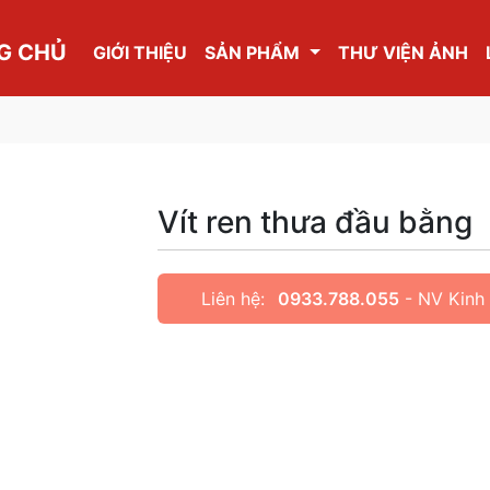
G CHỦ
GIỚI THIỆU
SẢN PHẨM
THƯ VIỆN ẢNH
Vít ren thưa đầu bằng
Liên hệ:
0933.788.055
- NV Kinh