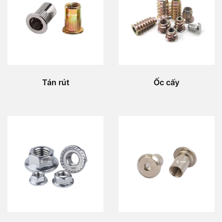
Tán rút
Ốc cấy