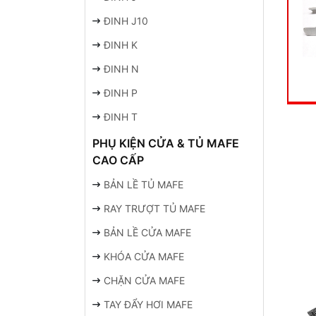
ĐINH J10
ĐINH K
ĐINH N
ĐINH P
ĐINH T
PHỤ KIỆN CỬA & TỦ MAFE
CAO CẤP
BẢN LỀ TỦ MAFE
RAY TRƯỢT TỦ MAFE
BẢN LỀ CỬA MAFE
KHÓA CỬA MAFE
CHẶN CỬA MAFE
TAY ĐẨY HƠI MAFE