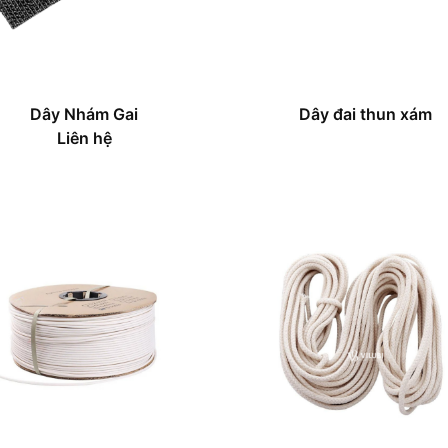
Dây Nhám Gai
Dây đai thun xám
Liên hệ