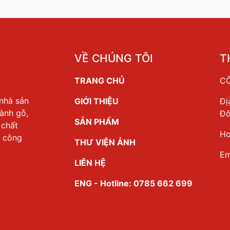
VỀ CHÚNG TÔI
T
TRANG CHỦ
CÔ
nhà sản
GIỚI THIỆU
Đị
ành gỗ,
Đô
SẢN PHẨM
 chất
Ho
a công
THƯ VIỆN ẢNH
Em
LIÊN HỆ
ENG - Hotline: 0785 662 699