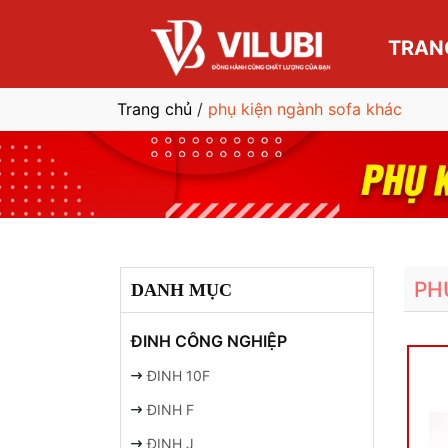
TRAN
Trang chủ
/
phụ kiện ngành sofa khác
PH
DANH MỤC
ĐINH CÔNG NGHIỆP
ĐINH 10F
ĐINH F
ĐINH J