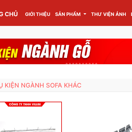
G CHỦ
GIỚI THIỆU
SẢN PHẨM
THƯ VIỆN ẢNH
Ụ KIỆN NGÀNH SOFA KHÁC